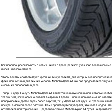
Как правило, рассказывать о новых шинах в пресс-релизах, указывая всевозможные х
имеет никакого смысла.
Чтобы понять, соответствует «резина» тем условиям, для которых она предназначена
фрикционных шин для зимних условий Michelin Alpine A4 как раз предоставила такую
смогли их опробовать в деле.
Теперь к делу. По сути Michelin Alpine A4 является нешипуемой шиной, которые наиб
теплых зим, какие обычно бывают в странах Европы. Внешне
новинка
сильно напомин
поверхности с дрогой здесь более ощутим, т.к. у Alpine A4 нет двух центральных канав
прежде, а ламели более плотные. Сами производители уверяют, что новая модель м
автомобиля при торможении. Предположительно Michelin Alpine A4 будет на прилавках