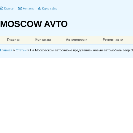
Главная
Контакты
Карта сайта
MOSCOW AVTO
Главная
Контакты
Автоновости
Ремонт авто
Главная
»
Статьи
» На Московском автосалоне представлен новый автомобиль Jeep G