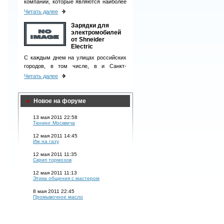
компаний, которые являются наиболее
ответственными деловыми партнерами
Читать далее
и однозначно вызывают чувство
Зарядки для
доверия у клиентов.
электромобилей
от Shneider
Electric
С каждым днем на улицах российских
городов, в том числе, в и Санкт-
Петербурге, появляется все больше
Читать далее
электромобилей.
Новое на форуме
13 мая 2011 22:58
Тюнинг Москвича
12 мая 2011 14:45
Иж на газу
12 мая 2011 11:35
Скрип тормозов
12 мая 2011 11:13
Этика общения с мастером
8 мая 2011 22:45
Промывочное масло