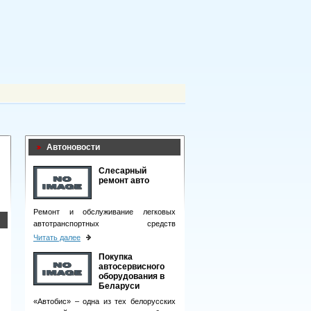
Автоновости
Слесарный
ремонт авто
Ремонт и обслуживание легковых
автотранспортных средств
подразумевает целый комплекс
Читать далее
мероприятий.
Покупка
автосервисного
оборудования в
Беларуси
«Автобис» – одна из тех белорусских