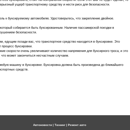
серьезный ущерб транспортному средству и нести риск для безопасности.
ель к буксируемому автомобилю. Удостоверьтесь, что закрепление двойное.
, который собирается быть буксированным. Наличие пассажирской поездки в
рушением безопасности.
м, едущим позади вас, что транспортное средство находится в буксировке. Это
т процесс буксировки.
окие скорости очень увеличивают количество напряжения для буксирного троса, и это
, что может закончиться несчастным случаем.
 любую машину в буксировке. Буксировка должна быть произведена до ближайшего
нспортных средств.
Автоновости
|
Тюнинг
|
Ремонт авто