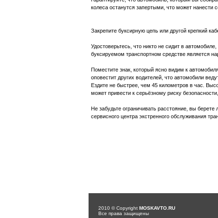
колеса останутся запертыми, что может нанести 
Закрепите буксирную цепь или другой крепкий каб
Удостоверьтесь, что никто не сидит в автомобиле
буксируемом транспортном средстве является на
Поместите знак, который ясно видим к автомобиля
оповестит других водителей, что автомобили веду
Ездите не быстрее, чем 45 километров в час. Выс
может привести к серьёзному риску безопасности
Не забудьте ограничивать расстояние, вы берете
сервисного центра экстренного обслуживания тра
2010 © Copyright
MOSKAVTO.RU
Все права защищены