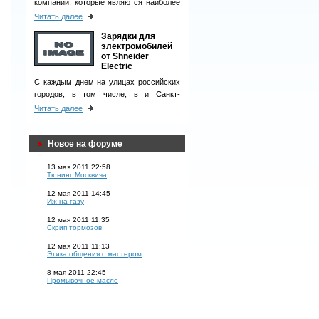
компаний, которые являются наиболее
ответственными деловыми партнерами
Читать далее
и однозначно вызывают чувство
Зарядки для
доверия у клиентов.
электромобилей
от Shneider
Electric
С каждым днем на улицах российских
городов, в том числе, в и Санкт-
Петербурге, появляется все больше
Читать далее
электромобилей.
Новое на форуме
13 мая 2011 22:58
Тюнинг Москвича
12 мая 2011 14:45
Иж на газу
12 мая 2011 11:35
Скрип тормозов
12 мая 2011 11:13
Этика общения с мастером
8 мая 2011 22:45
Промывочное масло