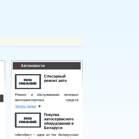
Автоновости
Слесарный
ремонт авто
Ремонт и обслуживание легковых
автотранспортных средств
подразумевает целый комплекс
Читать далее
мероприятий.
Покупка
автосервисного
оборудования в
Беларуси
«Автобис» – одна из тех белорусских