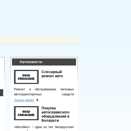
Автоновости
Слесарный
ремонт авто
Ремонт и обслуживание легковых
автотранспортных средств
подразумевает целый комплекс
Читать далее
мероприятий.
Покупка
автосервисного
оборудования в
Беларуси
«Автобис» – одна из тех белорусских