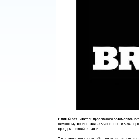
В пятый раз читатели престижного автомобильног
немецкому тюнинг-ателье Brabus. Почти 50% опро
брендом в своей области.
Такое признание очень обрадовало сотрудников ко