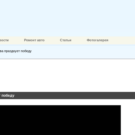
вости
Ремонт авто
Статьи
Фотогалерея
ва празднует победу
т победу