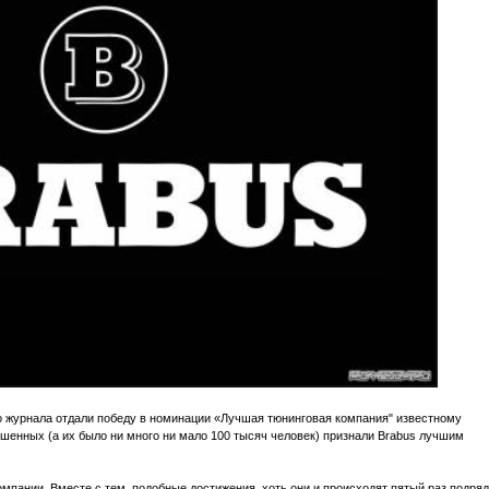
о журнала отдали победу в номинации «Лучшая тюнинговая компания" известному
шенных (а их было ни много ни мало 100 тысяч человек) признали Brabus лучшим
мпании. Вместе с тем, подобные достижения, хоть они и происходят пятый раз подряд