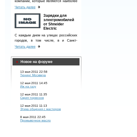
компаний, которые являются наиболее
ответственными деловыми партнерами
Читать далее
и однозначно вызывают чувство
Зарядки для
доверия у клиентов.
электромобилей
от Shneider
Electric
С каждым днем на улицах российских
городов, в том числе, в и Санкт-
Петербурге, появляется все больше
Читать далее
электромобилей.
Новое на форуме
13 мая 2011 22:58
Тюнинг Москвича
12 мая 2011 14:45
Иж на газу
12 мая 2011 11:35
Скрип тормозов
12 мая 2011 11:13
Этика общения с мастером
8 мая 2011 22:45
Промывочное масло
,