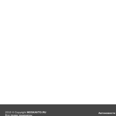
2010 © Copyright
MOSKAVTO.RU
Автоновости
Все права защищены