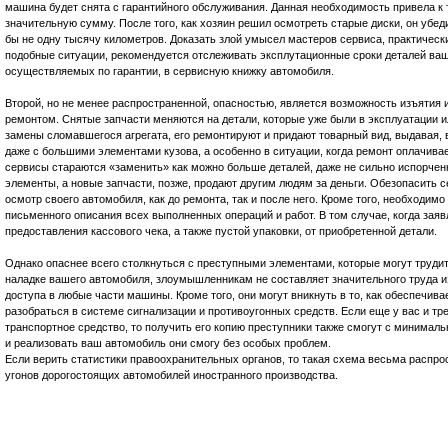
машина будет снята с гарантийного обслуживания. Данная необходимость привела к 
значительную сумму. После того, как хозяин решил осмотреть старые диски, он убед
бы не одну тысячу километров. Доказать злой умысел мастеров сервиса, практически
подобные ситуации, рекомендуется отслеживать эксплутационные сроки деталей ваше
осуществляемых по гарантии, в сервисную книжку автомобиля.
Второй, но не менее распространенной, опасностью, является возможность изъятия и
ремонтом. Снятые запчасти меняются на детали, которые уже были в эксплуатации и
замены сломавшегося агрегата, его ремонтируют и придают товарный вид, выдавая, 
даже с большими элементами кузова, а особенно в ситуации, когда ремонт оплачив
сервисы стараются «заменить» как можно больше деталей, даже не сильно испорче
элементы, а новые запчасти, позже, продают другим людям за деньги. Обезопасить 
осмотр своего автомобиля, как до ремонта, так и после него. Кроме того, необходим
письменного описания всех выполненных операций и работ. В том случае, когда заяв
предоставления кассового чека, а также пустой упаковки, от приобретенной детали.
Однако опаснее всего столкнуться с преступными элементами, которые могут трудит
наладке вашего автомобиля, злоумышленникам не составляет значительного труда и
доступа в любые части машины. Кроме того, они могут вникнуть в то, как обеспечивае
разобраться в системе сигнализации и противоугонных средств. Если еще у вас и тр
транспортное средство, то получить его копию преступники также смогут с минимал
и реализовать ваш автомобиль они смогу без особых проблем.
Если верить статистики правоохранительных органов, то такая схема весьма распро
угонов дорогостоящих автомобилей иностранного производства.