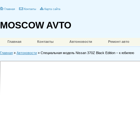
Главная
Контакты
Карта сайта
MOSCOW AVTO
Главная
Контакты
Автоновости
Ремонт авто
Главная
»
Автоновости
» Специальная модель Nissan 370Z Black Edition – к юбилею