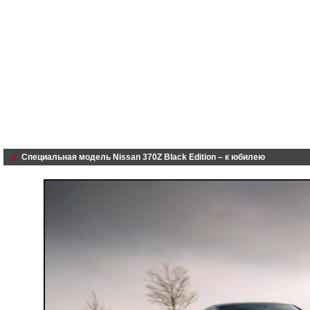
Специальная модель Nissan 370Z Black Edition – к юбилею