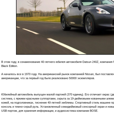
В этом году, в ознаменование 40-летнего юбилея автомобиля Datsun 240Z, компания
Black Edition.
А началось все в 1970 году. На американский рынок компанией Nissan, был поставл
американцам, что за первый год было реализовано 50000 экземпляров.
Юбилейный автомобиль выпущен малой партией (370 единиц). Его отличает окрас (д
система, с яркими красными суппортами, скрыта за 19-дюймовыми кованными алюми
кожей, на подголовниках, тиснение 40-летней эмблемы. Спортивный стиль машине п
консоль и темно-серый руль. Установленный семидюймовый сенсорный экран и новая 
USB портом, для хранения информации, и аудиосистема компании BOSE.