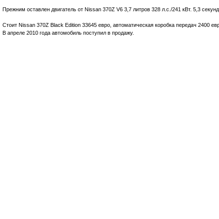
Прежним оставлен двигатель от Nissan 370Z V6 3,7 литров 328 л.с./241 кВт. 5,3 секунд
Стоит Nissan 370Z Black Edition 33645 евро, автоматическая коробка передач 2400 ев
В апреле 2010 года автомобиль поступил в продажу.