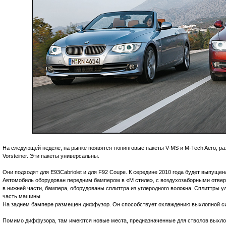
На следующей неделе, на рынке появятся тюнинговые пакеты V-MS и M-Tech Aero, р
Vorsteiner. Эти пакеты универсальны.
Они подходят для E93Cabriolet и для F92 Coupe. К середине 2010 года будет выпущен
Автомобиль оборудован передним бампером в «М стиле», с воздухозаборными отверс
в нижней части, бампера, оборудованы сплиттра из углеродного волокна. Сплиттр
часть машины.
На заднем бампере размещен диффузор. Он способствует охлаждению выхлопной с
Помимо диффузора, там имеются новые места, предназначенные для стволов выхло