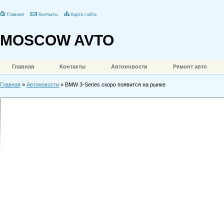
Главная
Контакты
Карта сайта
MOSCOW AVTO
Главная
Контакты
Автоновости
Ремонт авто
Главная
»
Автоновости
» BMW 3-Series скоро появится на рынке