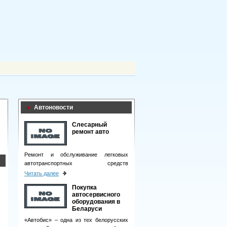
Автоновости
Слесарный
ремонт авто
Ремонт и обслуживание легковых
автотранспортных средств
подразумевает целый комплекс
Читать далее
мероприятий.
Покупка
автосервисного
оборудования в
Беларуси
«Автобис» – одна из тех белорусских