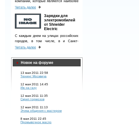
компаний, которые являются наиболее
ответственными деловыми партнерами
Читать далее
и однозначно вызывают чувство
Зарядки для
доверия у клиентов.
электромобилей
от Shneider
Electric
С каждым днем на улицах российских
городов, в том числе, в и Санкт-
Петербурге, появляется все больше
Читать далее
электромобилей.
Новое на форуме
13 мая 2011 22:58
Тюнинг Москвича
12 мая 2011 14:45
Иж на газу
12 мая 2011 11:35
Скрип тормозов
12 мая 2011 11:13
Этика общения с мастером
8 мая 2011 22:45
Промывочное масло