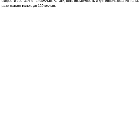
скорости составляет 249км/час. Кстати, есть возможность и для использования тольк
разогнаться только до 120 км/час.