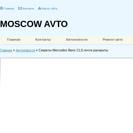
Главная
Контакты
Карта сайта
MOSCOW AVTO
Главная
Контакты
Автоновости
Ремонт авто
Главная
»
Автоновости
» Секреты Mercedes-Benz CLS почти раскрыты