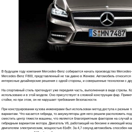
В будущем году компания Mercedes-Benz собирается начать производство Mercedes-
Mercedes-Benz F800, представленный не так давно в Женеве. Автомобиль относится 
интересные дизайнерские решения с одной стороны, и совершенные технологии с дру
На спортивный стиль претендует уже передняя часть, выполненная в виде стрелы. К
использовано и в этой модели. Оно присутствует в сложной конструкции фар. Примеч
стойки, но при этом, он не нарушает требования безопасности.
При конструировании кузова инженерами был использован метод доступа к разным т
вариантам. Что касается гибрида, то аккумуляторы для него решили расположить по
сместить центр тяжести машины, что является благоприятным фактором на случай ав
гибридным вариантом мотора. Двигатель V6, работающий на бензине и имеющий мощн
двигателем электрическим, мощностью 81кВт. За 4,7 секунд автомобиль способен н