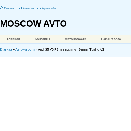
Главная
Контакты
Карта сайта
MOSCOW AVTO
Главная
Контакты
Автоновости
Ремонт авто
Главная
»
Автоновости
» Audi S5 V8 FSI в версии от Senner Tuning AG